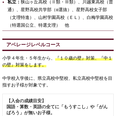
私立：
狭山ヶ丘高校（Ⅱ類・Ⅲ類）、川越東高校（普
通）、星野高校共学部（α選抜）、星野高校女子部
（文理特進）、山村学園高校（ＥＬ）、白梅学園高校
（特選国公立、特選文理） 他
アベレージレベルコース
小学４年生・５年生から、
『１０歳の壁』対策、『中１
の壁』対策をします。
中学校入学後に、県立高校中堅校、私立高校中堅校を目
指すお子様が対象です。
【入会の成績目安】
国語・算数・英語の全てに「もうすこし」や「がん
ばろう」が無いお子様。