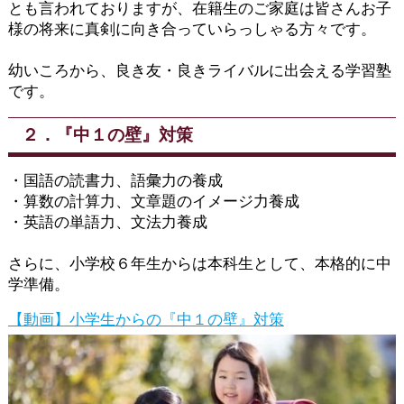
とも言われておりますが、在籍生のご家庭は皆さんお子
様の将来に真剣に向き合っていらっしゃる方々です。
幼いころから、良き友・良きライバルに出会える学習塾
です。
２．『中１の壁』対策
・国語の読書力、語彙力の養成
・算数の計算力、文章題のイメージ力養成
・英語の単語力、文法力養成
さらに、小学校６年生からは本科生として、本格的に中
学準備。
【動画】小学生からの『中１の壁』対策