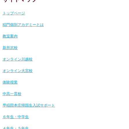
トップページ
稲門個別アカデミーとは
教室案内
新所沢校
オンライン川越校
オンライン大宮校
体験授業
中高一貫校
早稲田本庄帰国生入試サポート
６年生・中学生
４年生・５年生