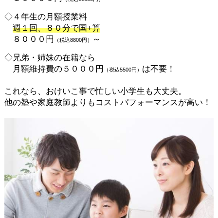
◇４年生の月額授業料
週１回、８０分で国+算
８０００円
～
（税込8800円）
◇兄弟・姉妹の在籍なら
月額維持費の５０００円
は不要！
（税込5500円）
これなら、おけいこ事で忙しい小学生も大丈夫。
他の塾や家庭教師よりもコストパフォーマンスが高い！