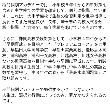
稲門個別アカデミーでは、小学校５年生から内申対策を
含めた中学校での学習を想定して、個別に指導していま
す。これは、大手予備校で生徒の合否判定や進学指導に
携わってきた当塾長が、長年、埼玉県の高校入試を分
析、指導した方法で、毎年実績をあげているものです。
さらに、難関高校受験対策として、小学校４年生からの
『早期育成』を目的とした『プレミアムコース』をご用
意。早稲田大学高等学院、早稲田実業高校、慶応志木高
校、浦和高校、浦和一女高校、川越高校、川越女子高校
などの難関高校を目指す生徒を早期に育成します。難関
高校を目指す生徒は、中学２年時に中学３年生の英語と
数学を習得し、中３年生の春から『最高水準問題集』に
取り組みます。
稲門個別アカデミーで勉強するか？ しないか？
人生は、選択と行動によってのみ、夢がかなえられるの
です。