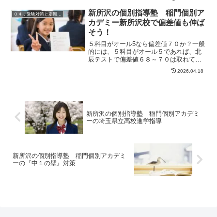
から中学校に進学して学習環境に適応す
ることが出来ない状態のことを指しま
新所沢の個別指導塾 稲門個別ア
０４．受験対策と定期テスト対策
す。また、この症状が悪化する...
カデミー新所沢校で偏差値も伸ば
そう！
５科目がオール5なら偏差値７０か？一般
的には、５科目がオール５であれば、北
辰テストで偏差値６８～７０は取れて良
いですし、また、狙うべきです。ただ、
2026.04.18
中学校の勉強しかしていない生徒にとっ
ては、最近の入試問題や北辰テストの問
題の解き方が分からない...
新所沢の個別指導塾 稲門個別アカデミ
ーの埼玉県立高校進学指導
新所沢の個別指導塾 稲門個別アカデミ
ーの『中１の壁』対策