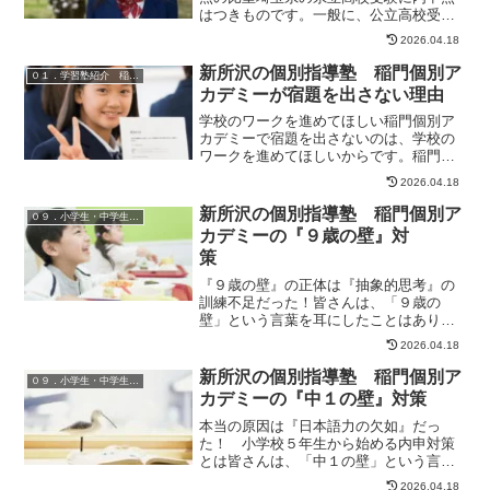
はつきものです。一般に、公立高校受験
では、試験当日の点数と内申点の組み合
2026.04.18
わせで総合判断されます。しかし、最近
では、内申点をあまり重視しない傾向が
新所沢の個別指導塾 稲門個別ア
０１．学習塾紹介 稲門個別アカデミーの秘密
出てきています。ですから...
カデミーが宿題を出さない理由
学校のワークを進めてほしい稲門個別ア
カデミーで宿題を出さないのは、学校の
ワークを進めてほしいからです。稲門個
別アカデミーでは、分からないところは
2026.04.18
授業中に質問できるので、無駄な宿題を
出す必要がありません。その分、学校の
新所沢の個別指導塾 稲門個別ア
０９．小学生・中学生の学習習慣
ワークを進めておけば、余...
カデミーの『９歳の壁』対
策
『９歳の壁』の正体は『抽象的思考』の
訓練不足だった！皆さんは、「９歳の
壁」という言葉を耳にしたことはありま
すか。それまで、普通に勉強が出来てい
2026.04.18
た子が、小学３～４年生で急に算数の勉
強ができなくなる現象です。一般的に
新所沢の個別指導塾 稲門個別ア
０９．小学生・中学生の学習習慣
は、分数や小数の計算が出てき...
カデミーの『中１の壁』対策
本当の原因は『日本語力の欠如』だっ
た！ 小学校５年生から始める内申対策
とは皆さんは、「中１の壁」という言葉
をご存知でしょうか。一般には、小学校
2026.04.18