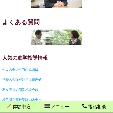
よくある質問
人気の進学指導情報
中１の壁の本当の原因は...
学校の勉強だけでは偏差値...
私立高校の個別相談会は...
埼玉県立高校受験の内申点...
体験申込
メニュー
電話相談
９歳の壁の正体は...