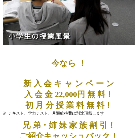
今なら ！
新 入 会 キ ャ ン ペ ー ン
入 会 金 22,000円 無 料！
初 月 分 授 業 料 無 料！
※ テキスト、学力テスト、月額維持費は別途頂戴します
兄 弟・姉 妹 家 族 割 引！
ご紹介キャッシュバック！