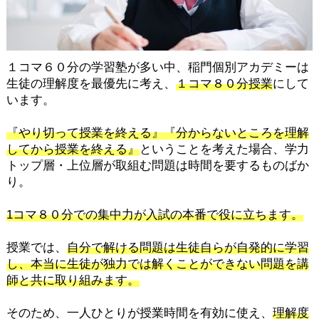
１コマ６０分の学習塾が多い中、稲門個別アカデミーは
生徒の理解度を最優先に考え、
１コマ８０分授業
にして
います。
『やり切って授業を終える』『分からないところを理解
してから授業を終える』
ということを考えた場合、学力
トップ層・上位層が取組む問題は時間を要するものばか
り。
1コマ８０分での集中力が入試の本番で役に立ちます。
授業では、
自分で解ける問題は生徒自らが自発的に学習
し、本当に生徒が独力では解くことができない問題を講
師と共に取り組みます。
そのため、一人ひとりが授業時間を有効に使え、
理解度