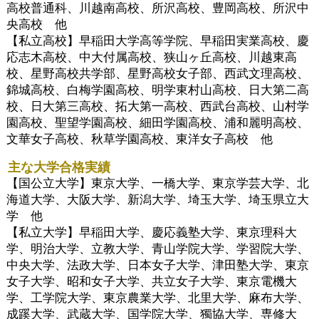
高校普通科、川越南高校、所沢高校、豊岡高校、所沢中
央高校 他
【私立高校】早稲田大学高等学院、早稲田実業高校、慶
応志木高校、中大付属高校、狭山ヶ丘高校、川越東高
校、星野高校共学部、星野高校女子部、西武文理高校、
錦城高校、白梅学園高校、明学東村山高校、日大第二高
校、日大第三高校、拓大第一高校、西武台高校、山村学
園高校、聖望学園高校、細田学園高校、浦和麗明高校、
文華女子高校、秋草学園高校、東洋女子高校 他
主な大学合格実績
【国公立大学】東京大学、一橋大学、東京学芸大学、北
海道大学、大阪大学、新潟大学、埼玉大学、埼玉県立大
学 他
【私立大学】早稲田大学、慶応義塾大学、東京理科大
学、明治大学、立教大学、青山学院大学、学習院大学、
中央大学、法政大学、日本女子大学、津田塾大学、東京
女子大学、昭和女子大学、共立女子大学、東京電機大
学、工学院大学、東京農業大学、北里大学、麻布大学、
成蹊大学、武蔵大学、国学院大学、獨協大学、専修大