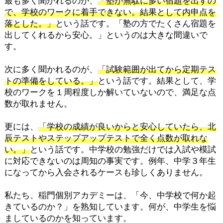
最も多く聞かれるのが、
「塾が無駄に多い宿題を出すの
で、学校のワークに着手できない。結果として内申点を
落とした。」
という話です。「塾の方でたくさん宿題を
出してくれるから安心。」というのは大きな間違いで
す。
次に多く聞かれるのが、
「試験範囲が出てから定期テス
トの準備をしている。」
という話です。結果として、学
校のワークを１周程度しか解いていないので、満足な点
数が取れません。
更には、
「学校の成績が良いからと安心していたら、北
辰テストやステップアップテストで全く点数が取れな
い。」
という話です。中学校の勉強だけでは入試や模試
に対応できないのは周知の事実です。例年、中学３年生
になってから入会されるケースも珍しくありません。
私たち、稲門個別アカデミーは、「今、中学校で何か起
きているのか？」を熟知しています。何が、中学生を悩
ましているのかを知っています。