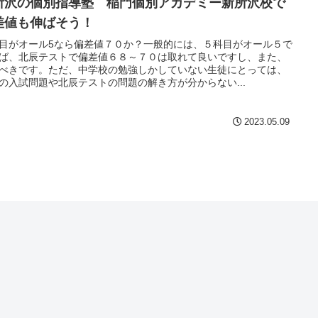
所沢の個別指導塾 稲門個別アカデミー新所沢校で
差値も伸ばそう！
目がオール5なら偏差値７０か？一般的には、５科目がオール５で
ば、北辰テストで偏差値６８～７０は取れて良いですし、また、
べきです。ただ、中学校の勉強しかしていない生徒にとっては、
の入試問題や北辰テストの問題の解き方が分からない...
2023.05.09