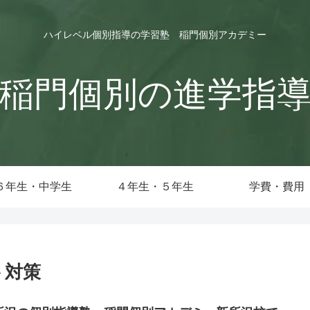
ハイレベル個別指導の学習塾 稲門個別アカデミー
稲門個別の進学指
６年生・中学生
４年生・５年生
学費・費用
ト対策